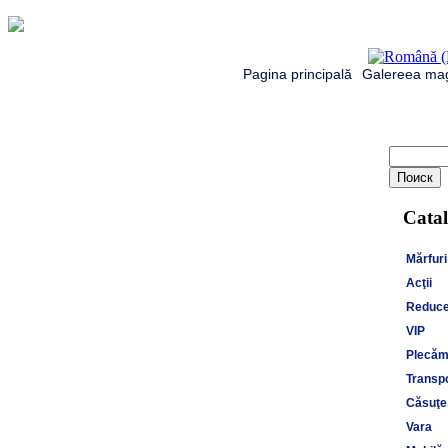
Pagina principală
Galereea mag
Catal
Mărfuri
Acţii
Reduce
VIP
Plecăm 
Transpo
Căsuţe,
Vara