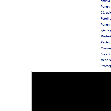
Mobilă 
Pentru
Cărucio
Fotolii 
Pentru 
Igienă 
Mărfuri
Pentru 
Cosmet
Jucării
Mese şi
Protecţ