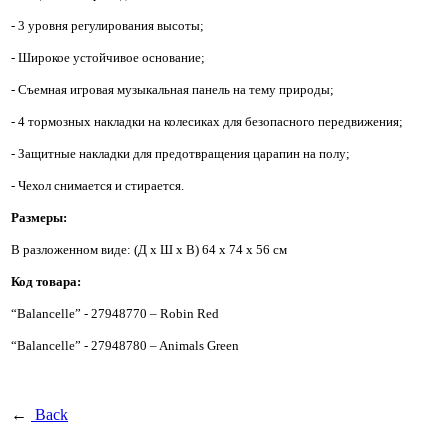
- 3 уровня регулирования высоты;
- Широкое устойчивое основание;
- Съемная игровая музыкальная панель на тему природы;
- 4 тормозных накладки на колесиках для безопасного передвижения;
- Защитные накладки для предотвращения царапин на полу;
- Чехол снимается и стирается.
Размеры:
В разложенном виде: (Д х Ш х В) 64 х 74 х 56 см
Код товара:
“Balancelle” - 27948770 – Robin Red
“Balancelle” - 27948780 – Animals Green
←
Back