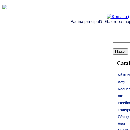
Pagina principală
Galereea mag
Catal
Mărfuri
Acţii
Reduce
VIP
Plecăm 
Transpo
Căsuţe,
Vara