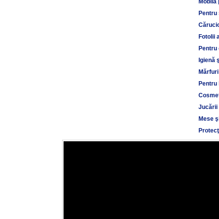
Mobilă 
Pentru
Cărucio
Fotolii 
Pentru 
Igienă 
Mărfuri
Pentru 
Cosmet
Jucării
Mese şi
Protecţ