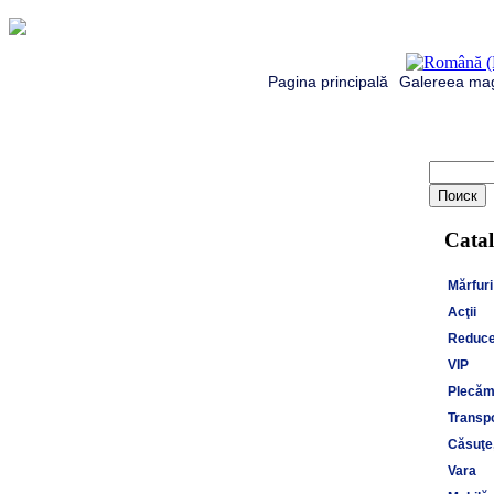
Pagina principală
Galereea mag
Catal
Mărfuri
Acţii
Reduce
VIP
Plecăm 
Transpo
Căsuţe,
Vara