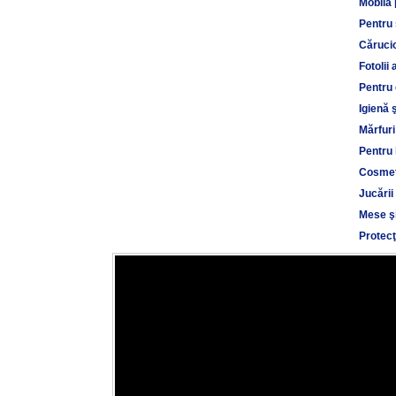
Mobilă 
Pentru
Cărucio
Fotolii 
Pentru 
Igienă 
Mărfuri
Pentru 
Cosmet
Jucării
Mese şi
Protecţ