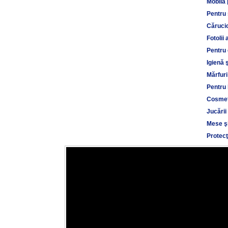
Mobilă 
Pentru
Cărucio
Fotolii 
Pentru 
Igienă 
Mărfuri
Pentru 
Cosmet
Jucării
Mese şi
Protecţ