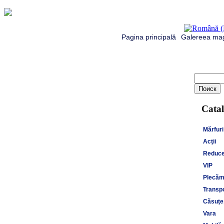
Pagina principală
Galereea mag
Catal
Mărfuri
Acţii
Reduce
VIP
Plecăm 
Transpo
Căsuţe,
Vara