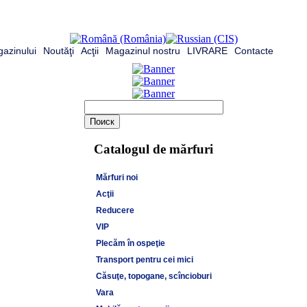
azinului
Noutăţi
Acţii
Magazinul nostru
LIVRARE
Contacte
Catalogul de mărfuri
Mărfuri noi
Acţii
Reducere
VIP
Plecăm în ospeţie
Transport pentru cei mici
Căsuţe, topogane, scîncioburi
Vara