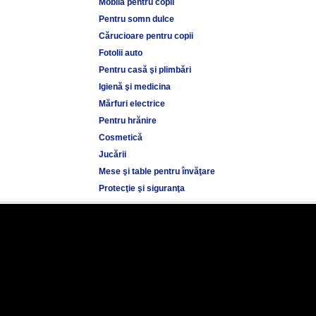
Mobilă pentru copii
Pentru somn dulce
Cărucioare pentru copii
Fotolii auto
Pentru casă şi plimbări
Igienă şi medicina
Mărfuri electrice
Pentru hrănire
Cosmetică
Jucării
Mese şi table pentru învăţare
Protecţie şi siguranţa