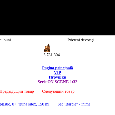
ni buni
Prieteni devotaţi
3 781 304
Pagina principală
VIP
Игрушки
Serie ON SCENE 1:32
Предыдущий товар
Следующий товар
 plastic, 0+, tetină latex, 150 ml
Set "Barbie" - inimă