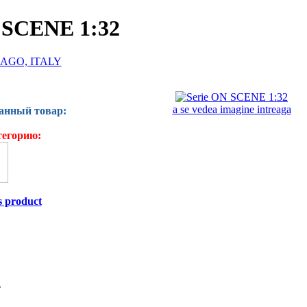
 SCENE 1:32
AGO, ITALY
a se vedea imagine intreaga
данный товар:
тегорию:
s product
T