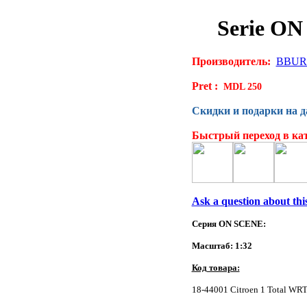
Serie ON
Производитель:
BBUR
Pret :
MDL 250
Скидки и подарки на 
Быстрый переход в ка
Ask a question about thi
Серия ON SCENE:
Масштаб:
1:32
Код товара:
18-44001 Citroen 1 Total WR