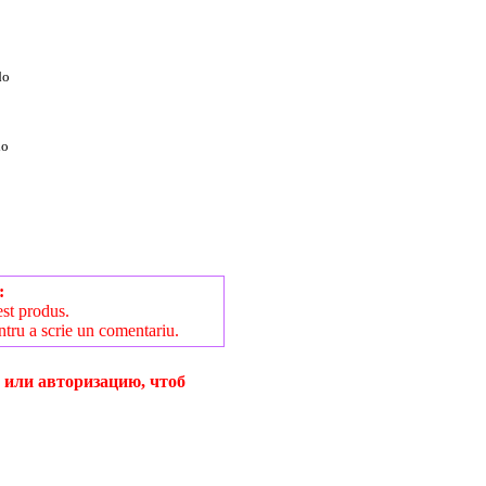
do
io
:
est produs.
ntru a scrie un comentariu.
 или авторизацию, чтоб