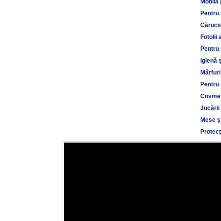
Mobilă 
Pentru
Cărucio
Fotolii 
Pentru 
Igienă 
Mărfuri
Pentru 
Cosmet
Jucării
Mese şi
Protecţ