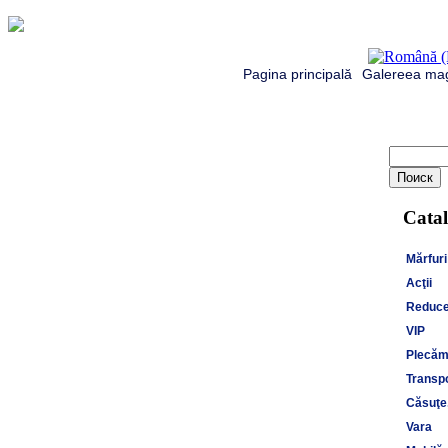
Pagina principală
Galereea mag
Catal
Mărfuri
Acţii
Reduce
VIP
Plecăm 
Transpo
Căsuţe,
Vara