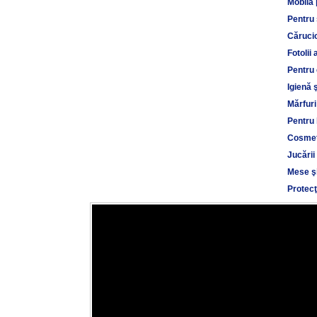
Mobilă 
Pentru
Cărucio
Fotolii 
Pentru 
Igienă 
Mărfuri
Pentru 
Cosmet
Jucării
Mese şi
Protecţ