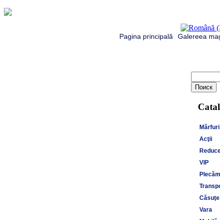
Pagina principală
Galereea mag
Catal
Mărfuri
Acţii
Reduce
VIP
Plecăm 
Transpo
Căsuţe,
Vara