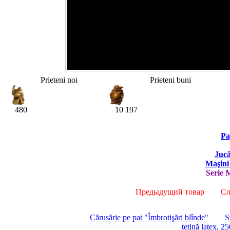
Prieteni noi
Prieteni buni
480
10 197
Pa
Jucă
Maşini 
Serie
Предыдущий товар
Сле
Cărusărie pe pat "Îmbrotişări blînde"
S
tetină latex, 2