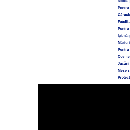
Mobilă 
Pentru
Cărucio
Fotolii 
Pentru 
Igienă 
Mărfuri
Pentru 
Cosmet
Jucării
Mese şi
Protecţ