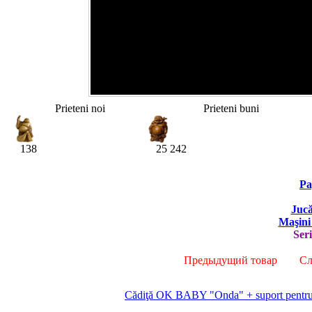
Prieteni noi
Prieteni buni
138
25 242
Pa
Jucă
Maşini 
Ser
Предыдущий товар
Сле
Cădiţă OK BABY "Onda" + suport pentru