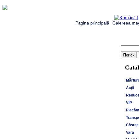
Pagina principală
Galereea mag
Catal
Mărfuri
Acţii
Reduce
VIP
Plecăm 
Transpo
Căsuţe,
Vara