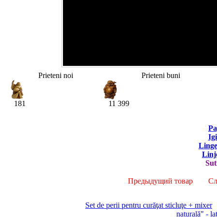
Prieteni noi
Prieteni buni
181
11 399
Pa
Ig
Linge
Linj
Sut
Предыдущий товар
Сле
Set de perii pentru curăţat sticluţe + mixer
naturală" - la