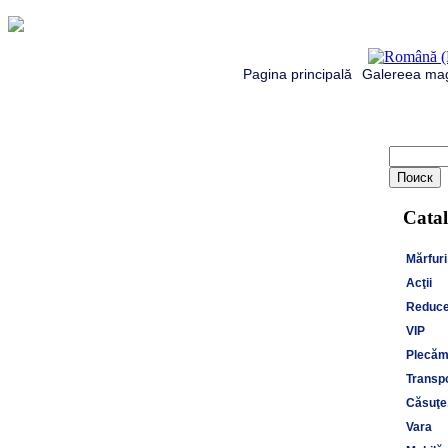
Pagina principală
Galereea mag
Catal
Mărfuri
Acţii
Reduce
VIP
Plecăm 
Transpo
Căsuţe,
Vara