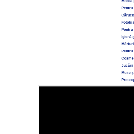
Mobilă 
Pentru
Cărucio
Fotolii 
Pentru 
Igienă 
Mărfuri
Pentru 
Cosmet
Jucării
Mese şi
Protecţ