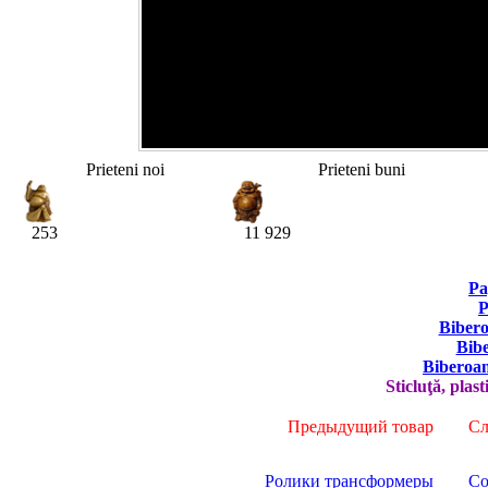
Prieteni noi
Prieteni buni
253
11 929
Pa
P
Bibero
Bibe
Biberoane
Sticluţă, plast
Предыдущий товар
Сле
Ролики трансформеры
Со