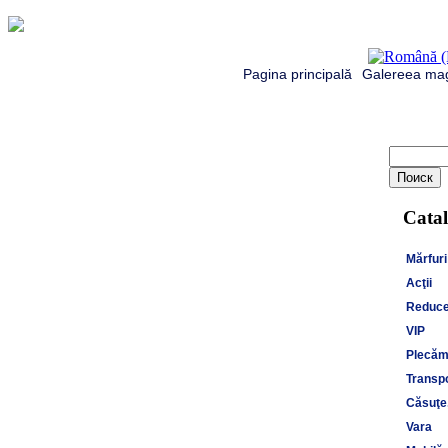
Pagina principală
Galereea mag
Catal
Mărfuri
Acţii
Reduce
VIP
Plecăm 
Transpo
Căsuţe,
Vara