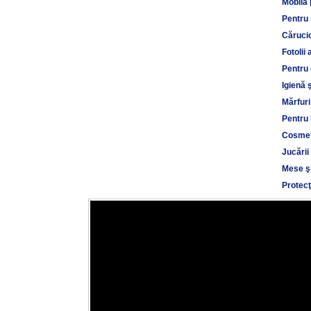
Mobilă 
Pentru
Cărucio
Fotolii 
Pentru 
Igienă 
Mărfuri
Pentru 
Cosmet
Jucării
Mese şi
Protecţ