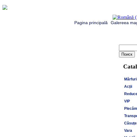
Pagina principală
Galereea mag
Catal
Mărfuri
Acţii
Reduce
VIP
Plecăm 
Transpo
Căsuţe,
Vara