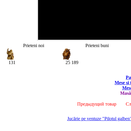
Prieteni noi
Prieteni buni
131
25 189
Pa
Mese şi 
Mese
Masă 
Предыдущий товар
Сле
Jucărie pe ventuze "Pilotul galben