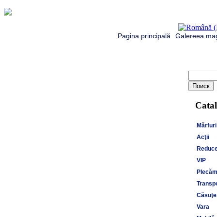
Pagina principală
Galereea mag
Catal
Mărfuri
Acţii
Reduce
VIP
Plecăm 
Transpo
Căsuţe,
Vara