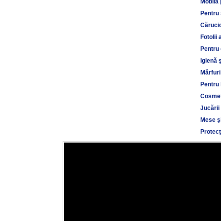
Mobilă 
Pentru
Cărucio
Fotolii 
Pentru 
Igienă 
Mărfuri
Pentru 
Cosmet
Jucării
Mese şi
Protecţ