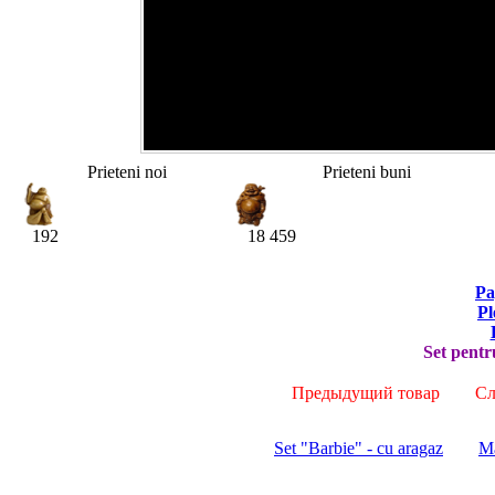
Prieteni noi
Prieteni buni
192
18 459
Pa
Pl
Set pen
Предыдущий товар
Сле
Set "Barbie" - cu aragaz
Ma