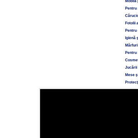
Mobilă 
Pentru
Cărucio
Fotolii 
Pentru 
Igienă 
Mărfuri
Pentru 
Cosmet
Jucării
Mese şi
Protecţ