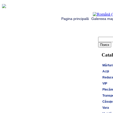
Pagina principală
Galereea mag
Catal
Mărfuri
Acţii
Reduce
VIP
Plecăm 
Transpo
Căsuţe,
Vara