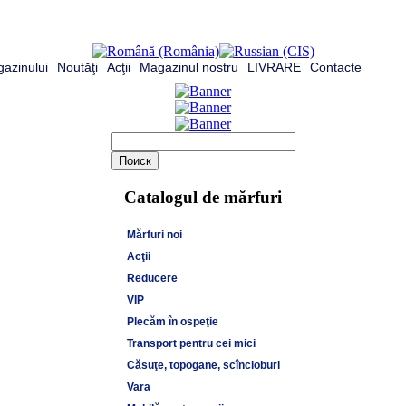
azinului
Noutăţi
Acţii
Magazinul nostru
LIVRARE
Contacte
Catalogul de mărfuri
Mărfuri noi
Acţii
Reducere
VIP
Plecăm în ospeţie
Transport pentru cei mici
Căsuţe, topogane, scîncioburi
Vara