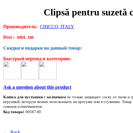
Clipsă pentru suzetă 
Производитель:
CHICCO, ITALY
Pret :
MDL 180
Скидки и подарки на данный товар:
Быстрый переход в категорию:
Ask a question about this product
Клипса для пустышки с колпачком
не только защищает соску от пыли и гр
игрушкой, которую можно использовать на прогулке или в стульчике. Товар
совенок и пингвиненок.
:
Код товара
00587.00
←
Back