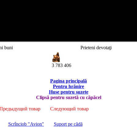
ni buni
Prieteni devotaţi
3 783 406
Pagina principală
Pentru hrănire
Huse pentru suzete
Clipsă pentru suzetă cu căpăcel
Предыдущий товар
Следующий товар
Scrînciob "Avion"
Suport pe cădă