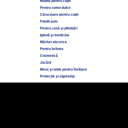
Mobilă pentru copii
Pentru somn dulce
Cărucioare pentru copii
Fotolii auto
Pentru casă şi plimbări
Igienă şi medicina
Mărfuri electrice
Pentru hrănire
Cosmetică
Jucării
Mese şi table pentru învăţare
Protecţie şi siguranţa