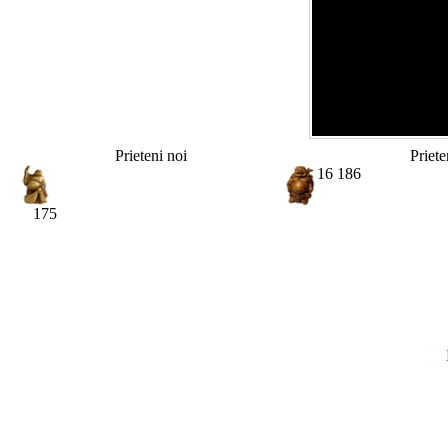
Prieteni noi
Priete
16 186
175