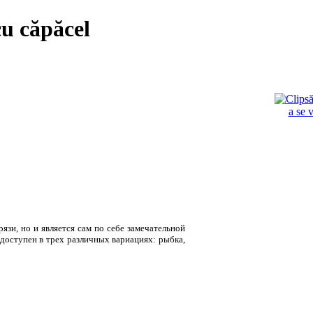
cu căpăcel
a se 
язи, но и является сам по себе замечательной
 доступен в трех различных вариациях: рыбка,