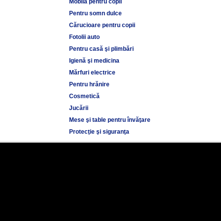
Mobilă pentru copii
Pentru somn dulce
Cărucioare pentru copii
Fotolii auto
Pentru casă şi plimbări
Igienă şi medicina
Mărfuri electrice
Pentru hrănire
Cosmetică
Jucării
Mese şi table pentru învăţare
Protecţie şi siguranţa