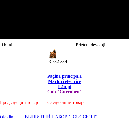
ni buni
Prieteni devotaţi
3 782 334
Pagina principală
Mărfuri electrice
Lămpi
Cub "Curcubeu"
Предыдущий товар
Следующий товар
ă de dinţi
ВЫШИТЫЙ НАБОР "I CUCCIOLI"