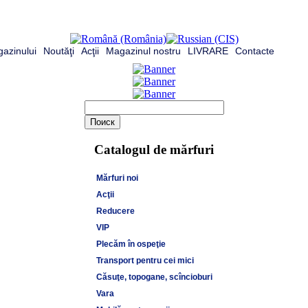
azinului
Noutăţi
Acţii
Magazinul nostru
LIVRARE
Contacte
Catalogul de mărfuri
Mărfuri noi
Acţii
Reducere
VIP
Plecăm în ospeţie
Transport pentru cei mici
Căsuţe, topogane, scîncioburi
Vara