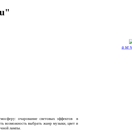
u"
a se 
тмосферу: очарование световых эффектов в
ть возможность выбрать жанр музыки, цвет и
очной лампы.