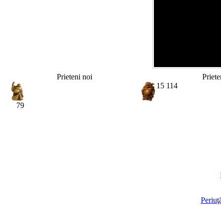
Prieteni noi
Priete
15 114
79
Periuţ