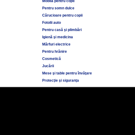
Mobilă pentru copii
Pentru somn dulce
Cărucioare pentru copii
Fotolii auto
Pentru casă şi plimbări
Igienă şi medicina
Mărfuri electrice
Pentru hrănire
Cosmetică
Jucării
Mese şi table pentru învăţare
Protecţie şi siguranţa