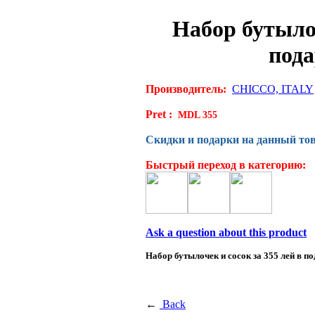
Набор бутыло
под
Производитель:
CHICCO, ITALY
Pret :
MDL 355
Скидки и подарки на данный тов
Быстрый переход в категорию:
Ask a question about this product
Набор бутылочек и сосок за 355 лей в по
←
Back