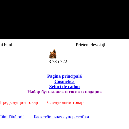
ni buni
Prieteni devotaţi
3 785 722
Pagina principală
Cosmetică
Seturi de cadou
Набор бутылочек и сосок в подарок
Предыдущий товар
Следующий товар
îini lătrători"
Баскетбольная супер стойка