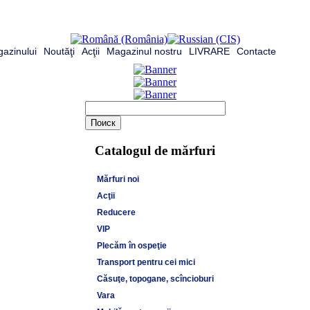
azinului
Noutăţi
Acţii
Magazinul nostru
LIVRARE
Contacte
Catalogul de mărfuri
Mărfuri noi
Acţii
Reducere
VIP
Plecăm în ospeţie
Transport pentru cei mici
Căsuţe, topogane, scîncioburi
Vara