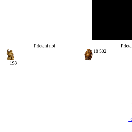
Prieteni noi
Priete
18 502
198
"C