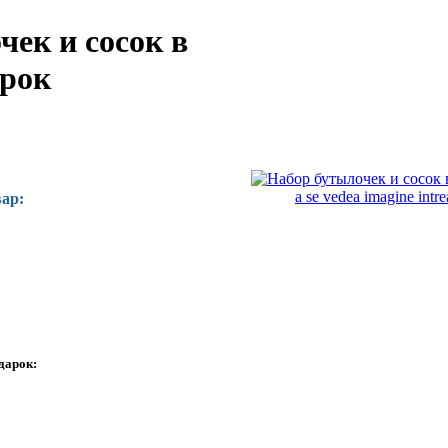
чек и сосок в
арок
a se vedea imagine intr
ар:
дарок: