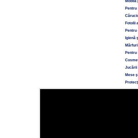
Mobilă 
Pentru
Cărucio
Fotolii 
Pentru 
Igienă 
Mărfuri
Pentru 
Cosmet
Jucării
Mese şi
Protecţ