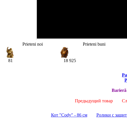
Prieteni noi
Prieteni buni
81
18 925
Pa
P
Barieră
Предыдущий товар
Сле
Кот "Cody" - 86 см
Ролики с защито