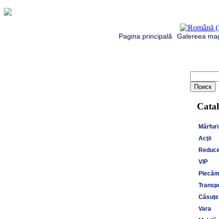
Pagina principală
Galereea mag
Catal
Mărfuri
Acţii
Reduce
VIP
Plecăm 
Transpo
Căsuţe,
Vara