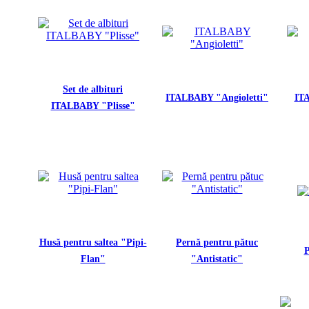
Set de albituri
ITALBABY "Angioletti"
IT
ITALBABY "Plisse"
Husă pentru saltea "Pipi-
Pernă pentru pătuc
P
Flan"
"Antistatic"