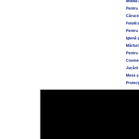
Mobilă 
Pentru
Cărucio
Fotolii 
Pentru 
Igienă 
Mărfuri
Pentru 
Cosmet
Jucării
Mese şi
Protecţ