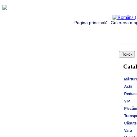
Pagina principală
Galereea mag
Catal
Mărfuri
Acţii
Reduce
VIP
Plecăm 
Transpo
Căsuţe,
Vara