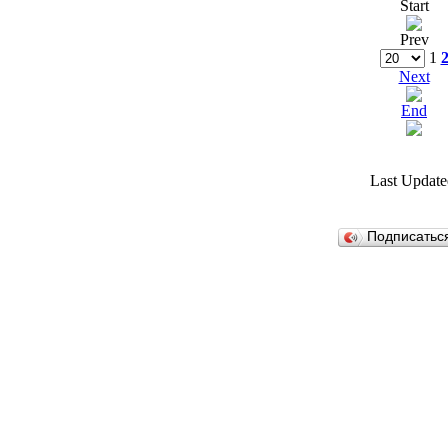
Start
Prev
1
Next
End
Last Update
Подписатьс