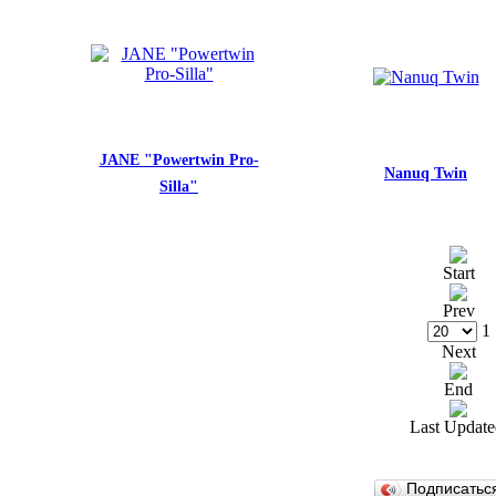
JANE "Powertwin Pro-
Nanuq Twin
Silla"
Start
Prev
1
Next
End
Last Update
Подписатьс