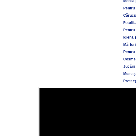
Mobilă 
Pentru
Cărucio
Fotolii 
Pentru 
Igienă 
Mărfuri
Pentru 
Cosmet
Jucării
Mese şi
Protecţ