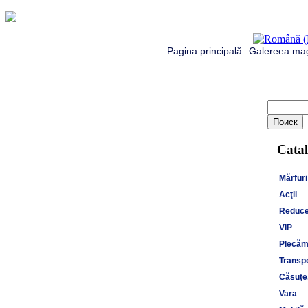
Pagina principală
Galereea mag
Catal
Mărfuri
Acţii
Reduce
VIP
Plecăm 
Transpo
Căsuţe,
Vara