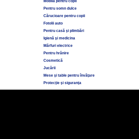
Mobilă pentru copii
Pentru somn dulce
Cărucioare pentru copii
Fotolii auto
Pentru casă şi plimbări
Igienă şi medicina
Mărfuri electrice
Pentru hrănire
Cosmetică
Jucării
Mese şi table pentru învăţare
Protecţie şi siguranţa