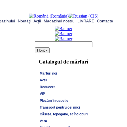
azinului
Noutăţi
Acţii
Magazinul nostru
LIVRARE
Contacte
Catalogul de mărfuri
Mărfuri noi
Acţii
Reducere
VIP
Plecăm în ospeţie
Transport pentru cei mici
Căsuţe, topogane, scîncioburi
Vara