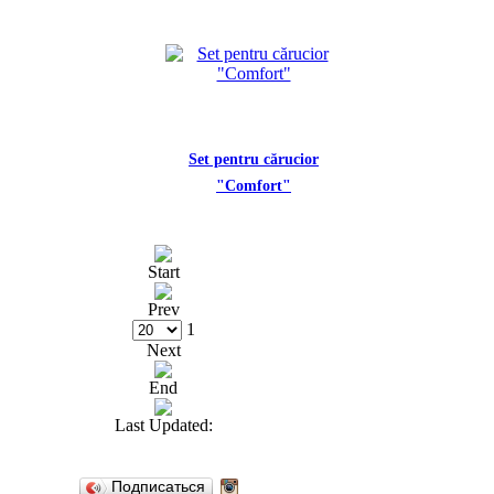
Set pentru cărucior
"Comfort"
Start
Prev
1
Next
End
Last Updated:
Подписаться