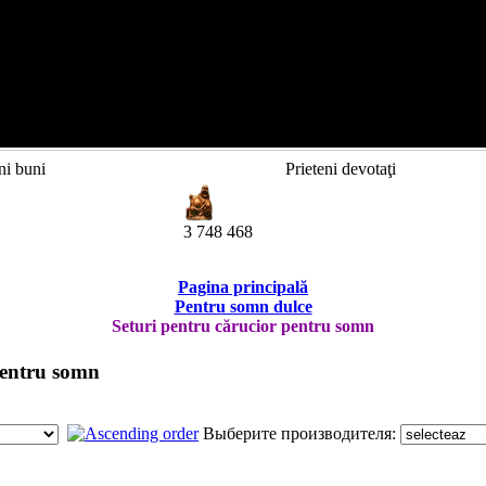
ni buni
Prieteni devotaţi
3 748 468
Pagina principală
Pentru somn dulce
Seturi pentru cărucior pentru somn
pentru somn
Выберите производителя: