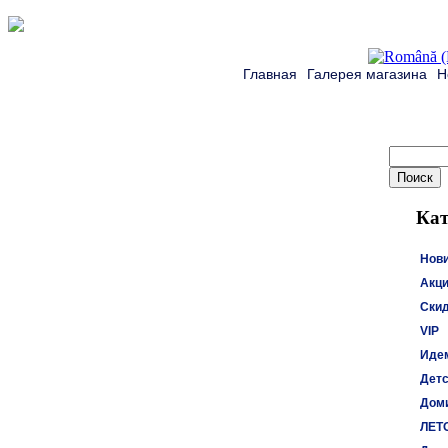
Главная
Галерея магазина
Н
Кат
Нов
Акци
Ски
VIP
Идем
Детс
Доми
ЛЕТ