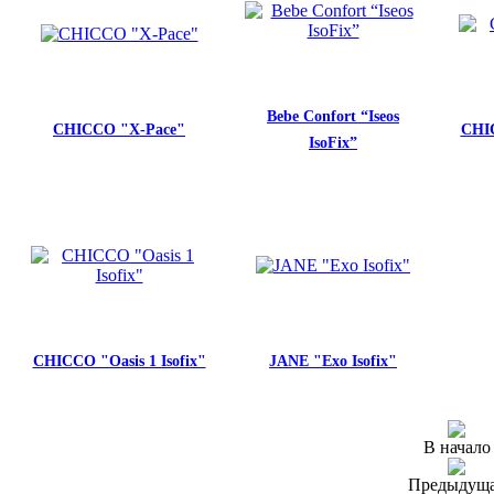
Bebe Confort “Iseos
CHICCO "X-Pace"
CHIC
IsoFix”
CHICCO "Oasis 1 Isofix"
JANE "Exo Isofix"
В начало
Предыдущ