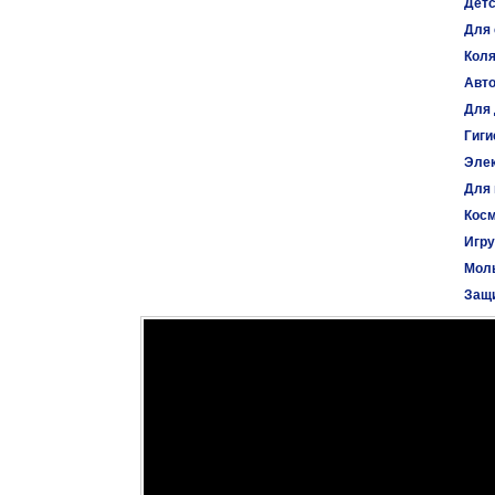
Детс
Для 
Коля
Авт
Для 
Гиги
Эле
Для
Косм
Игр
Моль
Защи