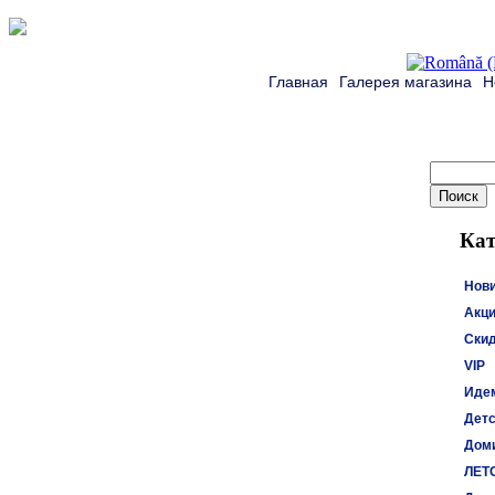
Главная
Галерея магазина
Н
Кат
Нов
Акци
Ски
VIP
Идем
Детс
Доми
ЛЕТ