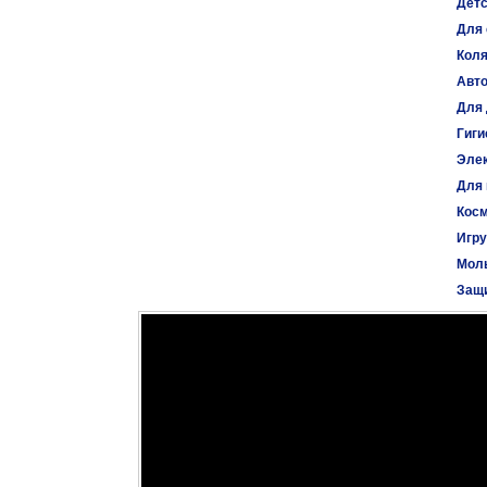
Детс
Для 
Коля
Авт
Для 
Гиги
Эле
Для
Косм
Игр
Моль
Защи