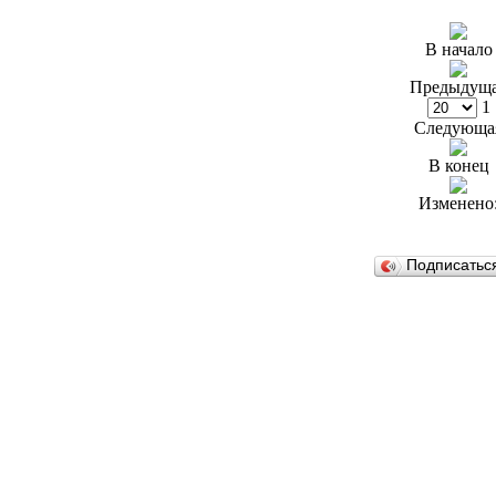
В начало
Предыдущ
1
Следующа
В конец
Изменено
Подписатьс