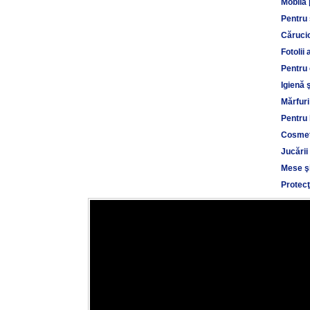
Mobilă 
Pentru
Cărucio
Fotolii 
Pentru 
Igienă 
Mărfuri
Pentru 
Cosmet
Jucării
Mese şi
Protecţ