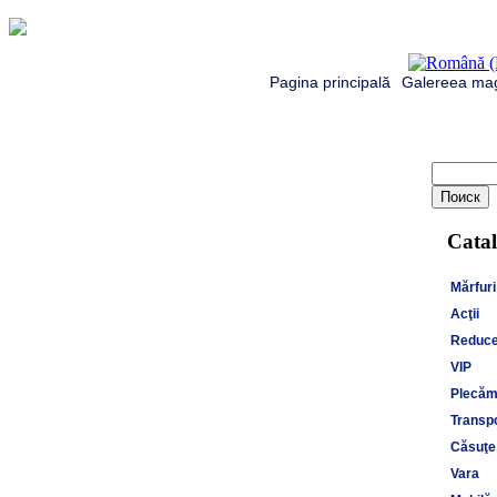
Pagina principală
Galereea mag
Catal
Mărfuri
Acţii
Reduce
VIP
Plecăm 
Transpo
Căsuţe,
Vara