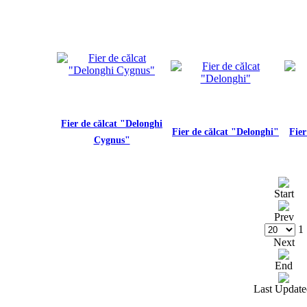
Fier de călcat "Delonghi
Fier de călcat "Delonghi"
Fier
Cygnus"
Start
Prev
1
Next
End
Last Update