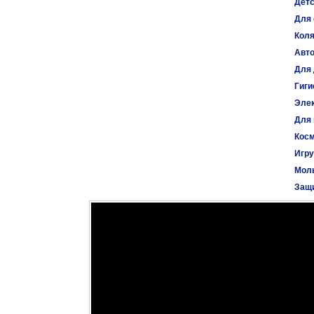
Детс
Для 
Коля
Авт
Для 
Гиги
Эле
Для
Косм
Игр
Моль
Защи