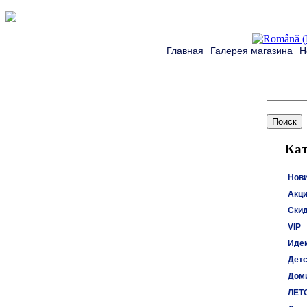
Главная
Галерея магазина
Н
Кат
Нов
Акци
Ски
VIP
Идем
Детс
Доми
ЛЕТ