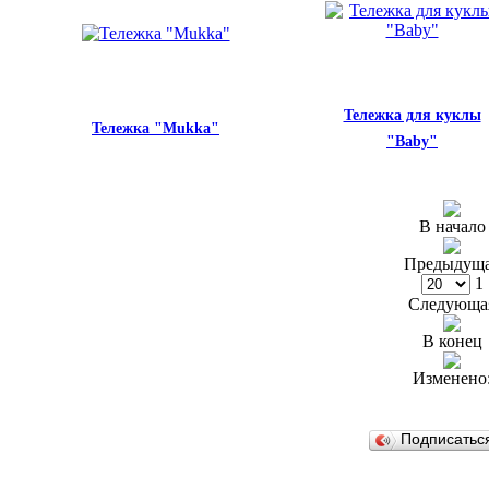
Тележка для куклы
Тележка "Mukka"
"Baby"
В начало
Предыдущ
1
Следующа
В конец
Изменено
Подписатьс