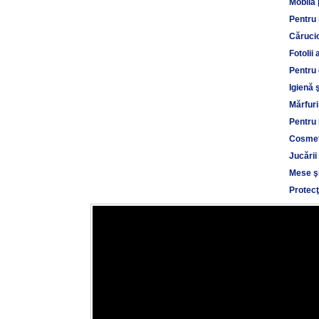
Mobilă 
Pentru
Cărucio
Fotolii 
Pentru 
Igienă 
Mărfuri
Pentru 
Cosmet
Jucării
Mese şi
Protecţ