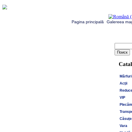
Pagina principală
Galereea mag
Catal
Mărfuri
Acţii
Reduce
VIP
Plecăm 
Transpo
Căsuţe,
Vara