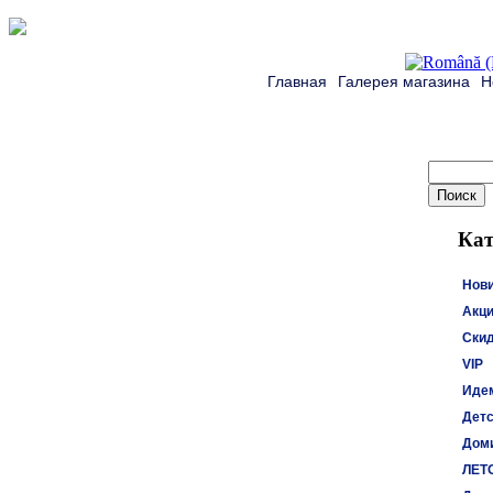
Главная
Галерея магазина
Н
Кат
Нов
Акци
Ски
VIP
Идем
Детс
Доми
ЛЕТ