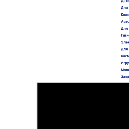
Детс
Для 
Коля
Авт
Для 
Гиги
Эле
Для
Косм
Игр
Моль
Защи