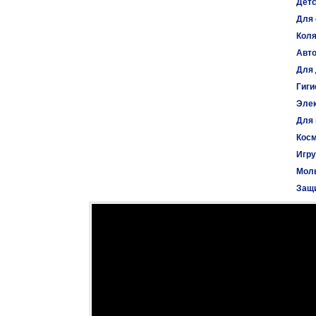
Детс
Для 
Коля
Авт
Для 
Гиги
Эле
Для
Косм
Игр
Моль
Защи