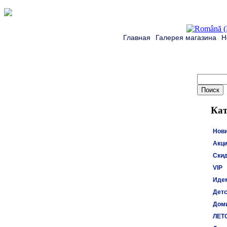
Главная
Галерея магазина
Н
Кат
Нов
Акци
Ски
VIP
Идем
Детс
Доми
ЛЕТ