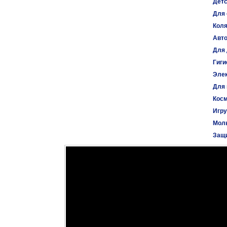
Детс
Для 
Коля
Авт
Для 
Гиги
Эле
Для
Косм
Игр
Моль
Защи