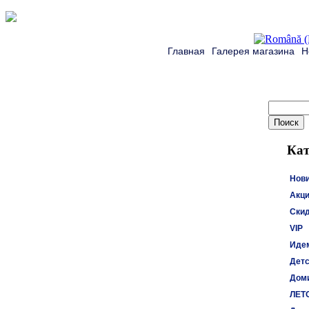
Главная
Галерея магазина
Н
Кат
Нов
Акци
Ски
VIP
Идем
Детс
Доми
ЛЕТ