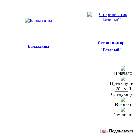
Стерилизатор
Балдахины
"Базовый"
В начало
Предыдущ
1
Следующа
В конец
Изменено
Подписатьс