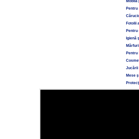
Mobilă 
Pentru
Cărucio
Fotolii 
Pentru 
Igienă 
Mărfuri
Pentru 
Cosmet
Jucării
Mese şi
Protecţ