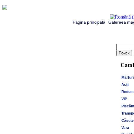
Pagina principală
Galereea mag
Catal
Mărfuri
Acţii
Reduce
VIP
Plecăm 
Transpo
Căsuţe,
Vara