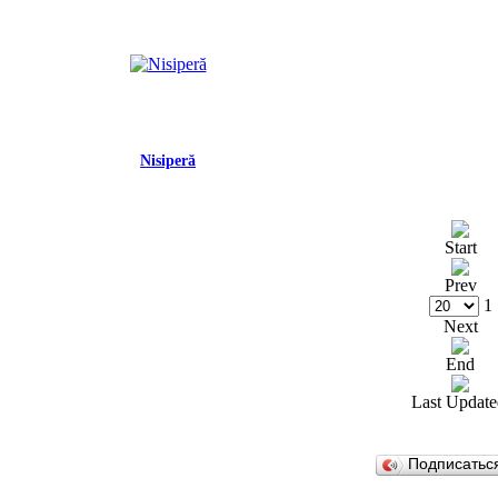
Nisiperă
Start
Prev
1
Next
End
Last Update
Подписатьс