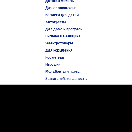
Детская мебель
Для сладкого сна
Коляски для детей
Автокресла
Для дома и прогулок
Гигиена и медицина
Электротовары
Для кормления
Косметика
Игрушки
Мольберты и парты
Защита и безопасность