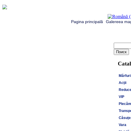
Pagina principală
Galereea mag
Catal
Mărfuri
Acţii
Reduce
VIP
Plecăm 
Transpo
Căsuţe,
Vara