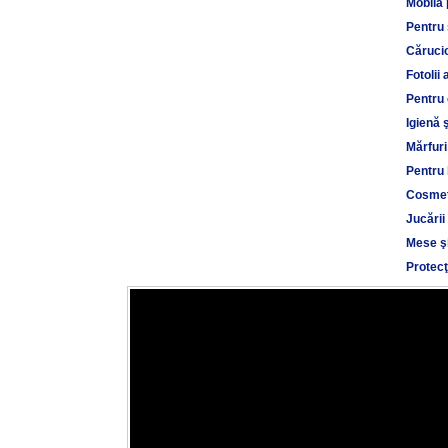
Mobilă 
Pentru
Cărucio
Fotolii 
Pentru 
Igienă 
Mărfuri
Pentru 
Cosmet
Jucării
Mese şi
Protecţ