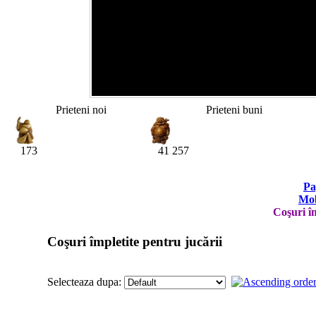
Prieteni noi
Prieteni buni
173
41 257
Pa
Mob
Coşuri îm
Coşuri împletite pentru jucării
Selecteaza dupa: