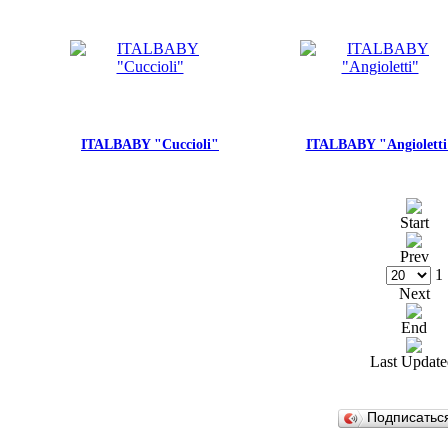
ITALBABY "Cuccioli"
ITALBABY "Angioletti
Start
Prev
1
Next
End
Last Update
Подписатьс