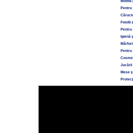
Mobilă 
Pentru
Cărucio
Fotolii 
Pentru 
Igienă 
Mărfuri
Pentru 
Cosmet
Jucării
Mese şi
Protecţ