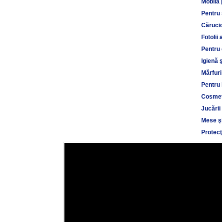
Mobilă 
Pentru
Cărucio
Fotolii 
Pentru 
Igienă 
Mărfuri
Pentru 
Cosmet
Jucării
Mese şi
Protecţ