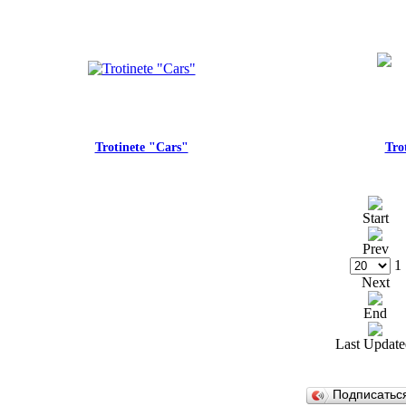
Trotinete "Cars"
Tro
Start
Prev
1
Next
End
Last Update
Подписатьс