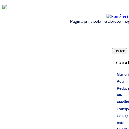
Pagina principală
Galereea mag
Catal
Mărfuri
Acţii
Reduce
VIP
Plecăm 
Transpo
Căsuţe,
Vara