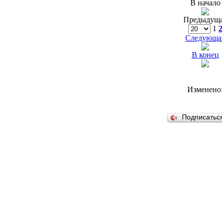
В начало
Предыдущ
1
Следующа
В конец
Изменено
Подписатьс