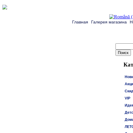
Главная
Галерея магазина
Н
Кат
Нов
Акци
Ски
VIP
Идем
Детс
Доми
ЛЕТ