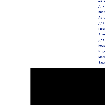
Детс
Для 
Коля
Авт
Для 
Гиги
Эле
Для
Косм
Игр
Моль
Защи