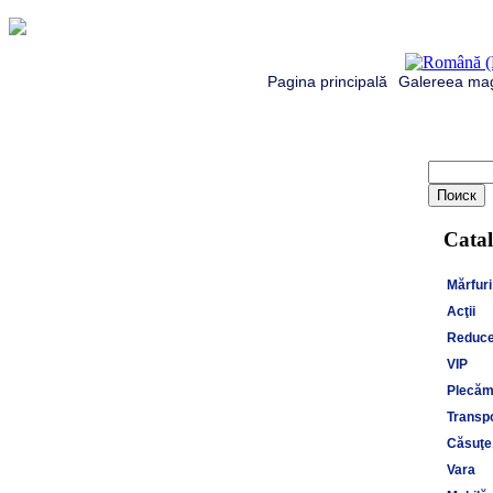
Pagina principală
Galereea mag
Catal
Mărfuri
Acţii
Reduce
VIP
Plecăm 
Transpo
Căsuţe,
Vara