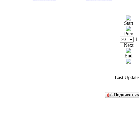
Start
Prev
1
Next
End
Last Update
Подписатьс