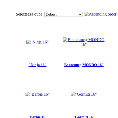
Selecteaza dupa:
"Ninja 16"
Велосипед MONDO 16"
"Barbie 16"
"Gormiti 16"