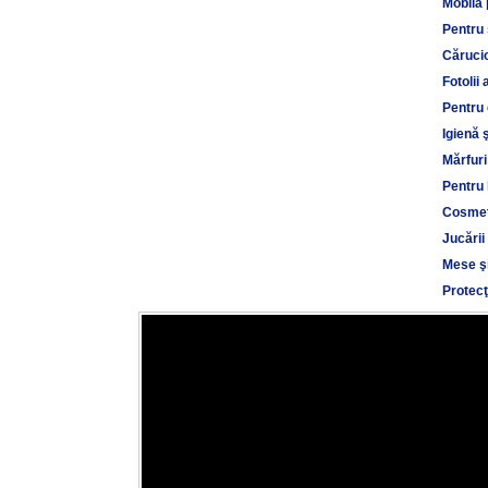
Mobilă 
Pentru
Cărucio
Fotolii 
Pentru 
Igienă 
Mărfuri
Pentru 
Cosmet
Jucării
Mese şi
Protecţ