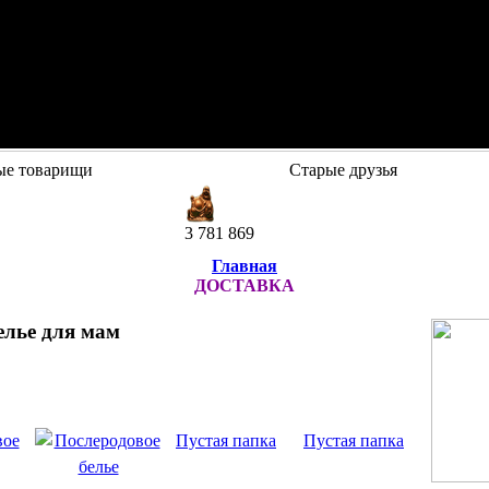
ые товарищи
Старые друзья
3 781 869
Главная
ДОСТАВКА
елье для мам
Пустая папка
Пустая папка