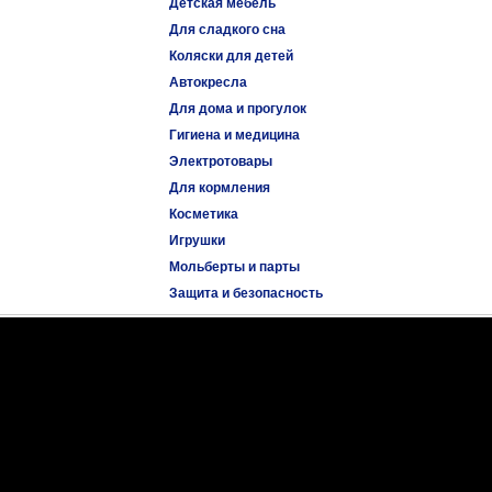
Детская мебель
Для сладкого сна
Коляски для детей
Автокресла
Для дома и прогулок
Гигиена и медицина
Электротовары
Для кормления
Косметика
Игрушки
Мольберты и парты
Защита и безопасность