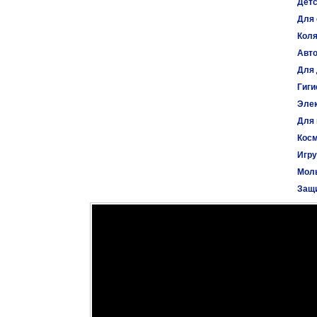
Детс
Для 
Коля
Авт
Для 
Гиги
Эле
Для
Косм
Игр
Моль
Защи