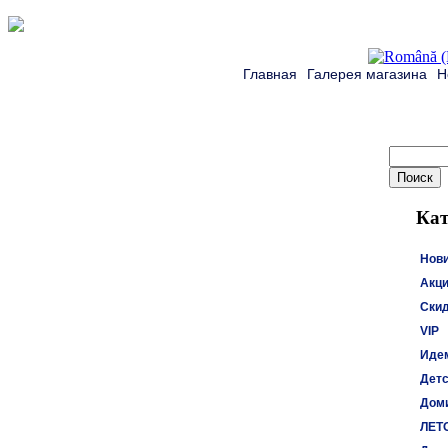
Главная
Галерея магазина
Н
Кат
Нов
Акци
Ски
VIP
Идем
Детс
Доми
ЛЕТ