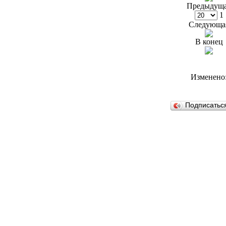
Предыдущ
1
Следующа
В конец
Изменено
Подписатьс