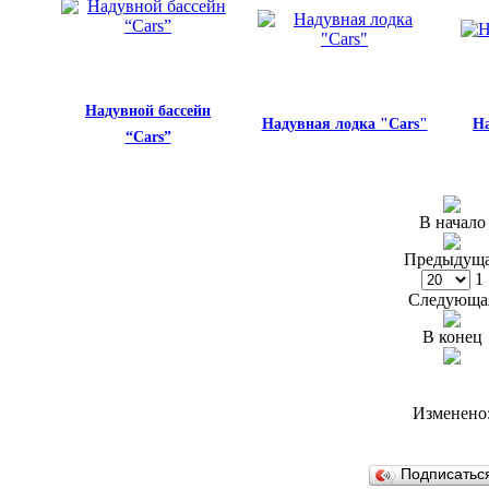
Надувной бассейн
Надувная лодка "Cars"
Н
“Cars”
В начало
Предыдущ
1
Следующа
В конец
Изменено
Подписатьс