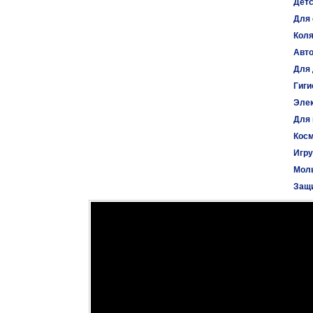
Детс
Для 
Коля
Авт
Для 
Гиги
Эле
Для
Косм
Игр
Моль
Защи