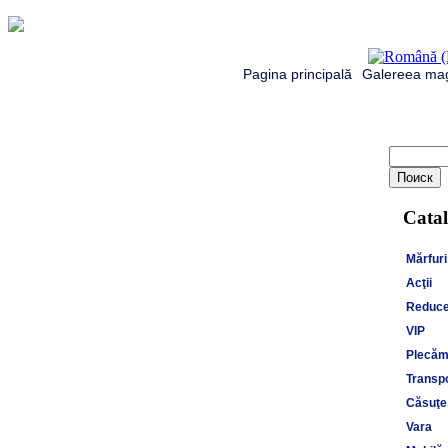
Pagina principală
Galereea mag
Catal
Mărfuri
Acţii
Reduce
VIP
Plecăm 
Transpo
Căsuţe,
Vara