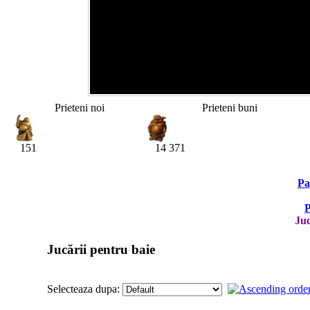
Prieteni noi
Prieteni buni
151
14 371
Pa
P
Juc
Jucării pentru baie
Selecteaza dupa: