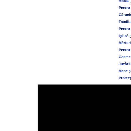
Mobilă 
Pentru
Cărucio
Fotolii 
Pentru 
Igienă 
Mărfuri
Pentru 
Cosmet
Jucării
Mese şi
Protecţ