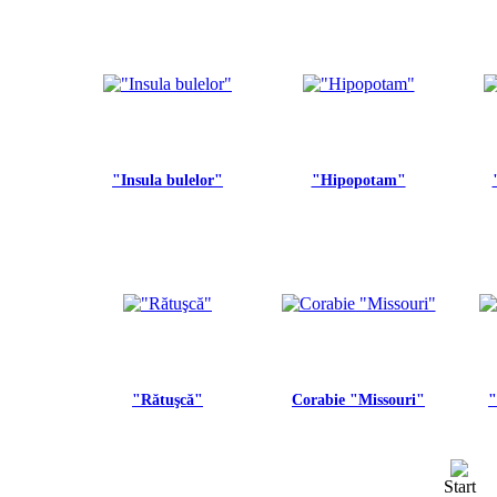
"Insula bulelor"
"Hipopotam"
"Rătuşcă"
Corabie "Missouri"
"
Start