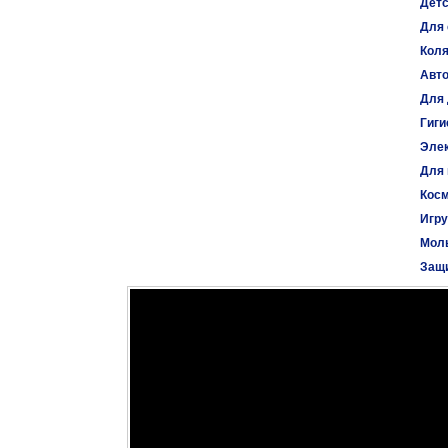
Детс
Для 
Коля
Авт
Для 
Гиги
Эле
Для
Косм
Игр
Моль
Защи