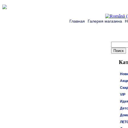
Главная
Галерея магазина
Н
Кат
Нов
Акци
Ски
VIP
Идем
Детс
Доми
ЛЕТ